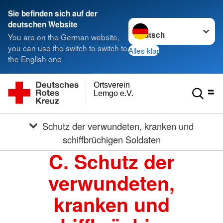
Sie befinden sich auf der
Sprache wechseln zu
deutschen Website
You are on the German website,
you can use the switch to switch to
Alles klar
the English one
Ortsverein
Lemgo e.V.
Schutz der verwundeten, kranken und
schiffbrüchigen Soldaten
C. Schutz der
verwundeten,
kranken und