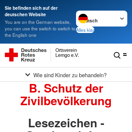
Sie befinden sich auf der
Sprache wechseln zu
deutschen Website
You are on the German website,
you can use the switch to switch to
Alles klar
the English one
Ortsverein
Lemgo e.V.
Wie sind Kinder zu behandeln?
B. Schutz der
Zivilbevölkerung
Lesezeichen -