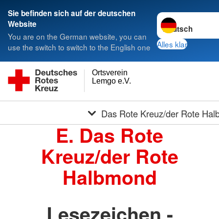
Sie befinden sich auf der deutschen
Sprache wechseln
Website
You are on the German website, you can
Alles klar
use the switch to switch to the English one
Ortsverein
Lemgo e.V.
Das Rote Kreuz/der Rote Ha
E. Das Rote
Kreuz/der Rote
Halbmond
Lesezeichen -