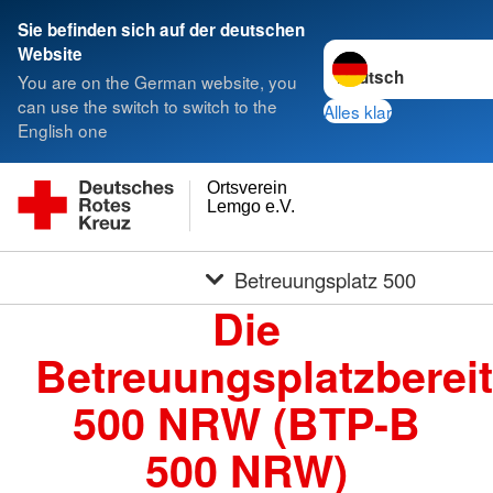
Sie befinden sich auf der deutschen
Sprache wechseln zu
Website
You are on the German website, you
can use the switch to switch to the
Alles klar
English one
Ortsverein
Lemgo e.V.
Betreuungsplatz 500
Die
Betreuungsplatzbereit
500 NRW (BTP-B
500 NRW)