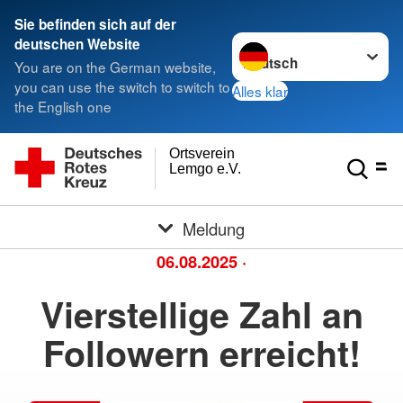
Sie befinden sich auf der
Sprache wechseln zu
deutschen Website
You are on the German website,
you can use the switch to switch to
Alles klar
the English one
Ortsverein
Lemgo e.V.
Meldung
06.08.2025
·
Vierstellige Zahl an
Followern erreicht!