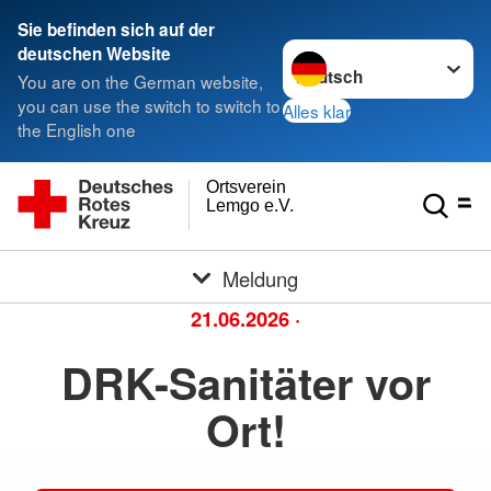
Sie befinden sich auf der
Sprache wechseln zu
deutschen Website
You are on the German website,
you can use the switch to switch to
Alles klar
the English one
Ortsverein
Lemgo e.V.
Meldung
21.06.2026
·
DRK-Sanitäter vor
Ort!