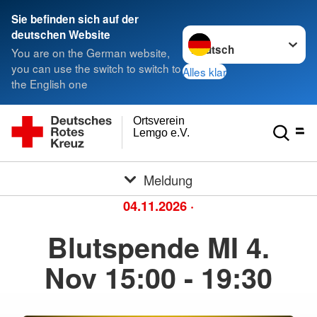
Sie befinden sich auf der
Sprache wechseln zu
deutschen Website
You are on the German website,
you can use the switch to switch to
Alles klar
the English one
Ortsverein
Lemgo e.V.
Meldung
04.11.2026
·
Blutspende MI 4.
Nov 15:00 - 19:30